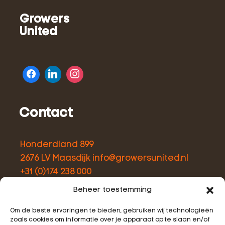
Growers
United
Contact
Honderdland 899
2676 LV Maasdijk
info@growersunited.nl
+31 (0)174 238 000
Beheer toestemming
Menu
Om de beste ervaringen te bieden, gebruiken wij technologieën
zoals cookies om informatie over je apparaat op te slaan en/of