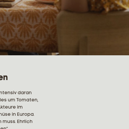
en
ntensiv daran
lles um Tomaten,
Akteure im
müse in Europa.
 muss. Ehrlich