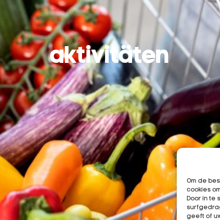
aktivitäten
Om de best
cookies om
Door in t
surfgedrag
geeft of u