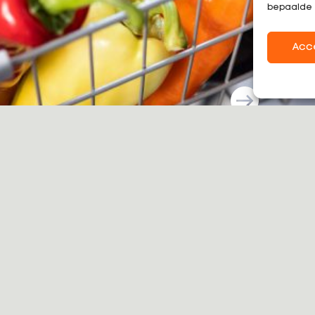
bepaalde 
Acc
Contact
Menu
Honderdland 899
sortiment
2676 LV Maasdijk
Nachhaltigkeit
info@growersunited.nl
Unsere produzen
+31 (0)174 238 000
Wer wir sind