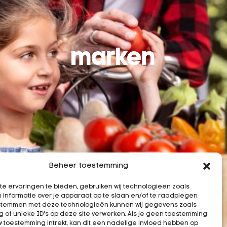
marken
Beheer toestemming
e ervaringen te bieden, gebruiken wij technologieën zoals
 informatie over je apparaat op te slaan en/of te raadplegen.
e stemmen met deze technologieën kunnen wij gegevens zoals
 of unieke ID's op deze site verwerken. Als je geen toestemming
w toestemming intrekt, kan dit een nadelige invloed hebben op