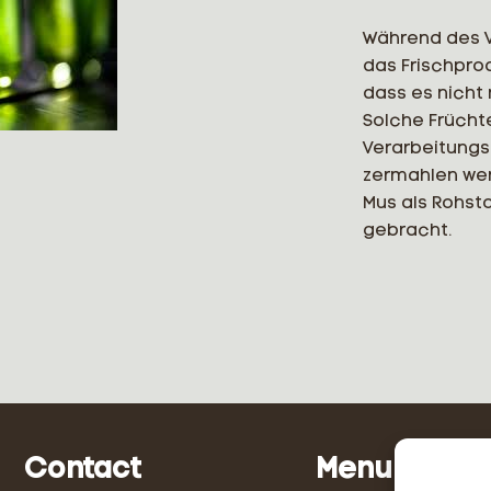
Während des 
das Frischpro
dass es nicht
Solche Frücht
Verarbeitungs
zermahlen wer
Mus als Rohsto
gebracht.
Contact
Menu