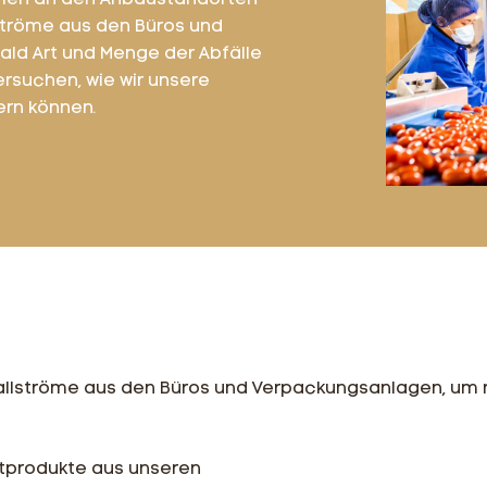
ömen an den Anbaustandorten
lströme aus den Büros und
ld Art und Menge der Abfälle
ersuchen, wie wir unsere
rn können.
Abfallströme aus den Büros und Verpackungsanlagen, 
stprodukte aus unseren