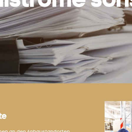
llströme son
te