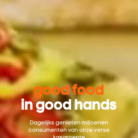
good food
in good hands
Dagelijks genieten miljoenen
consumenten van onze verse
kasgroente