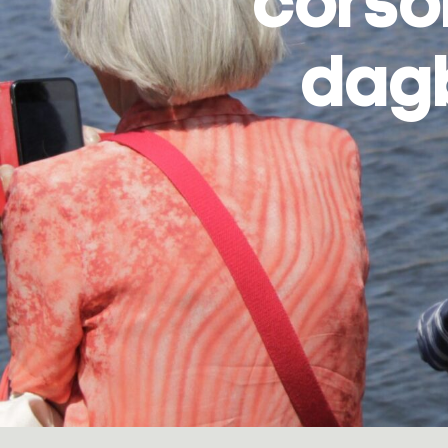
corso
dagb