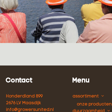
Contact
Menu
Honderdland 899
assortiment
2676 LV Maasdijk
onze producten
info@growersunited.nl
duurzaamheid