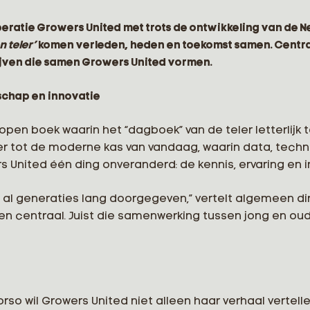
eratie Growers United met trots de ontwikkeling van de N
 teler’
komen verleden, heden en toekomst samen. Centraa
jven die samen Growers United vormen.
schap en innovatie
pen boek waarin het “dagboek” van de teler letterlijk 
r tot de moderne kas van vandaag, waarin data, techn
rs United één ding onveranderd: de kennis, ervaring en in
al generaties lang doorgegeven,” vertelt algemeen dir
en centraal. Juist die samenwerking tussen jong en ou
o wil Growers United niet alleen haar verhaal vertelle