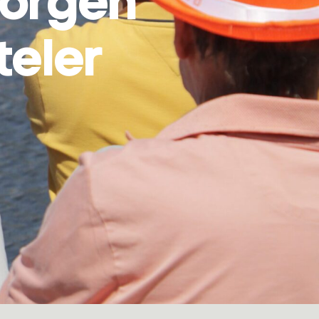
borgen
teler