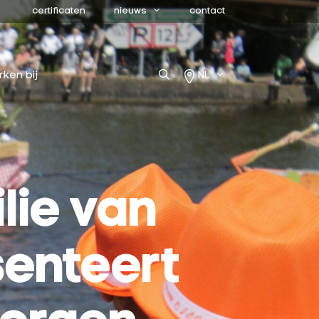
certificaten
nieuws
contact
rken bij
NL
lie van
senteert