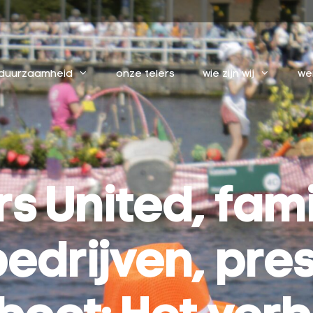
duurzaamheid
onze telers
wie zijn wij
we
s United, fami
bedrijven, pre