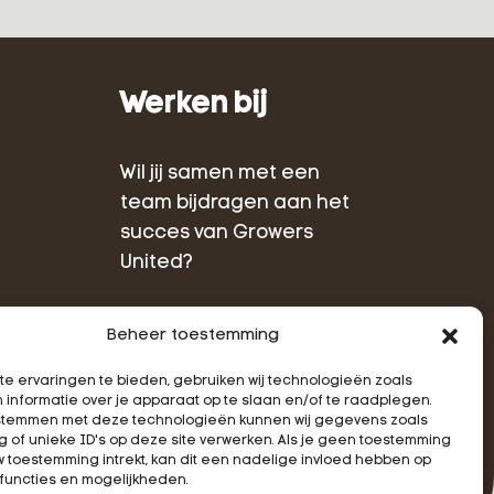
Werken bij
Wil jij samen met een
team bijdragen aan het
succes van Growers
United?
Beheer toestemming
Alle vacatures
e ervaringen te bieden, gebruiken wij technologieën zoals
 informatie over je apparaat op te slaan en/of te raadplegen.
e stemmen met deze technologieën kunnen wij gegevens zoals
 of unieke ID's op deze site verwerken. Als je geen toestemming
w toestemming intrekt, kan dit een nadelige invloed hebben op
n
functies en mogelijkheden.