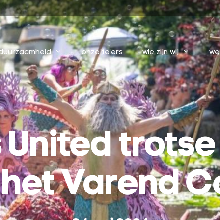
duurzaamheid
onze telers
wie zijn wij
we
 United trotse
 het Varend C