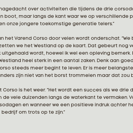
nagedacht over activiteiten die tijdens de drie cors
 een boot, maar langs de kant waar we op verschillen
en onze jongere toekomstige generatie telers.”
an het Varend Corso door velen wordt onderschat. “We
tten we het Westland op de kaart. Dat gebeurt nog veel
ijk uitgehaald wordt, hoewel ik wel een opleving bemer
n Westland heel sterk in een aantal zaken. Denk aan go
orso steeds meer begint te leven. Er is meer belangste
anders zijn niet van het borst trommelen maar dat zou
et Corso is het weer. “Het wordt een succes als we dr
 de vele duizenden langs de waterkant te vermaken. Vo
sodagen en wanneer we een positieve indruk achter he
drijf om trots op te zijn.”