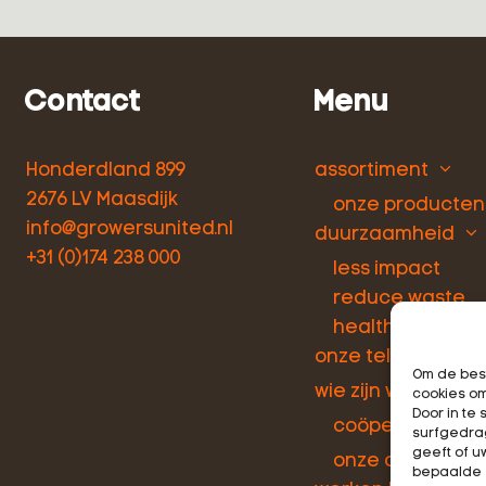
Contact
Menu
Honderdland 899
assortiment
2676 LV Maasdijk
onze producten
info@growersunited.nl
duurzaamheid
+31 (0)174 238 000
less impact
reduce waste
healthy people
onze telers
Om de best
wie zijn wij
cookies om
Door in t
coöperatie
surfgedrag
geeft of u
onze activiteite
bepaalde 