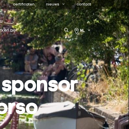
certificaten
nieuws
contact
rken bij
NL
 sponsor
orso