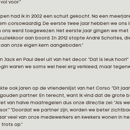
ol voor.”
pen had ik in 2002 een schuit gekocht. Na een meerjare
hem corsowaardig. De eerste twee jaar hebben we on
n ons werd toegewezen. Het eerste jaar gingen we met 
ziekkoor aan boord. In 2012 stopte André Scholtes, die
 aan onze eigen kern aangeboden.”
Jack en Paul deel uit van het decor. “Dat is leuk hoor
 begin waren we soms wel heel erg verkleed, maar tege
 ook jaren op de vriendenlijst van het Corso. “Dit jaa
 gouden partner. En terecht, want ik vind dat de grote 
et van halve maatregelen dus onze directie zei: “Als
.” “Doordat we partner zijn, worden we beter zichtbaa
aar veel van onze medewerkers en kwekers wonen in het
trots op.”