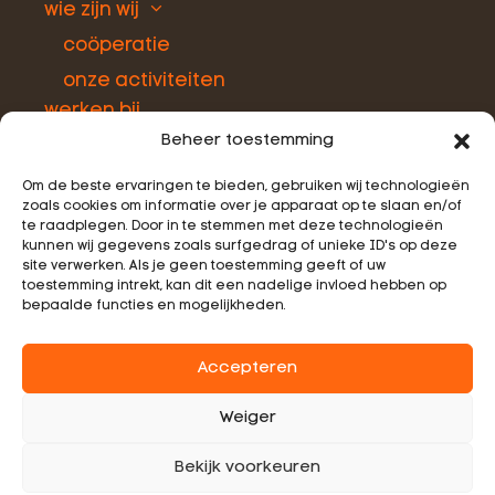
wie zijn wij
coöperatie
onze activiteiten
werken bij
Beheer toestemming
Om de beste ervaringen te bieden, gebruiken wij technologieën
Werken bij
zoals cookies om informatie over je apparaat op te slaan en/of
te raadplegen. Door in te stemmen met deze technologieën
kunnen wij gegevens zoals surfgedrag of unieke ID's op deze
Wil jij samen met een team bijdragen aan
site verwerken. Als je geen toestemming geeft of uw
toestemming intrekt, kan dit een nadelige invloed hebben op
het succes van Growers United?
bepaalde functies en mogelijkheden.
Accepteren
Alle vacatures
Weiger
Bekijk voorkeuren
© 2026 Growers United. All rights reserved.
Privacy