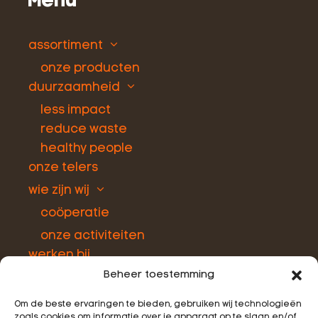
Menu
assortiment
onze producten
duurzaamheid
less impact
reduce waste
healthy people
onze telers
wie zijn wij
coöperatie
onze activiteiten
werken bij
Beheer toestemming
Om de beste ervaringen te bieden, gebruiken wij technologieën
Werken bij
zoals cookies om informatie over je apparaat op te slaan en/of