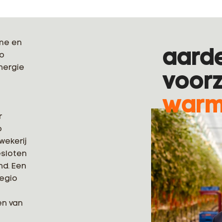
me en
aard
Zo
nergie
voorz
warm
r
o
wekerij
esloten
nd. Een
regio
en van