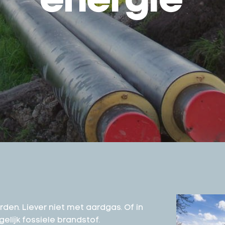
energie
en. Liever niet met aardgas. Of in
elijk fossiele brandstof.