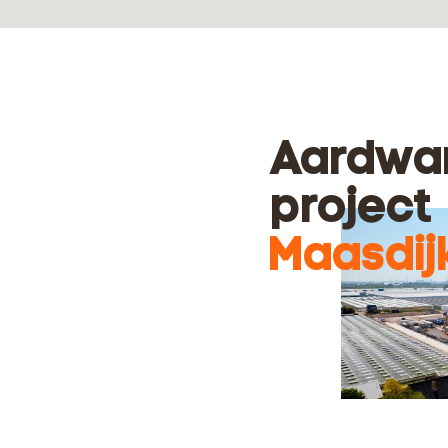
Aardwa
project
Maasdij