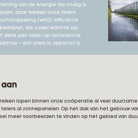
aming van de energie die nodig is
ssen, daar werken onze telers
chtkoppeling (WKK); efficiënte
bedrijven, die zowel warmte als
f denk aan telen op restwarmte
warmte – dat sterk in opkomst is.
 aan
eiken lopen binnen onze coöperatie al veel duurzame i
elers al zonnepanelen. Op het dak van het gebouw van 
jn veel meer voorbeelden te vinden op het gebied van du