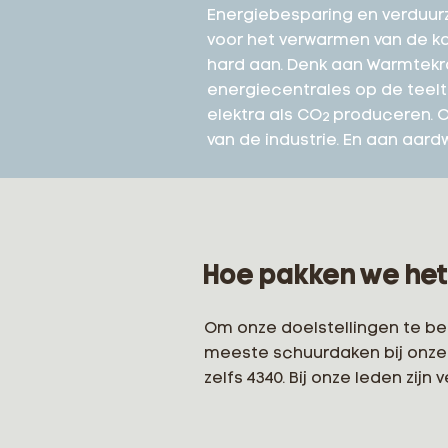
Energiebesparing en verduurz
voor het verwarmen van de ka
hard aan. Denk aan Warmtekra
energiecentrales op de teelt
elektra als CO
produceren. O
2
van de industrie. En aan aard
Hoe pakken we het
Om onze doelstellingen te ber
meeste schuurdaken bij onze t
zelfs 4340. Bij onze leden zi