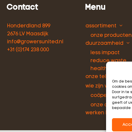
Contact
Menu
Honderdland 899
assortiment
2676 LV Maasdijk
onze producten
info@growersunited.nl
duurzaamheid
+31 (0)174 238 000
less impact
reduce waste
healthy people
onze telers
Om de best
wie zijn wij
cookies om
Door in t
coöperatie
surfgedrag
geeft of u
onze activiteite
bepaalde 
werken bij
Acc