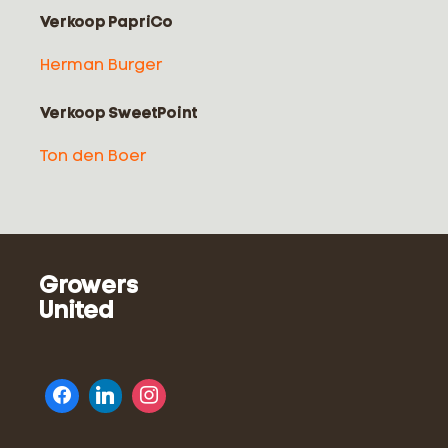
Verkoop PapriCo
Herman Burger
Verkoop SweetPoint
Ton den Boer
Growers
United