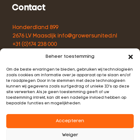
Contact
Honderdland 899
2676 LV Maasdijk
info@growersunited.nl
+31 (0)174 238 000
Beheer toestemming
Menu
Om de beste ervaringen te bieden, gebruiken wij technologieën
zoals cookies om informatie over je apparaat op te slaan en/of
te raadplegen. Door in te stemmen met deze technologieën
assortment
kunnen wij gegevens zoals surfgedrag of unieke ID's op deze
site verwerken. Als je geen toestemming geeft of uw
sustainability
toestemming intrekt, kan dit een nadelige invloed hebben op
our growers
bepaalde functies en mogelijkheden.
who are we
Accepteren
Weiger